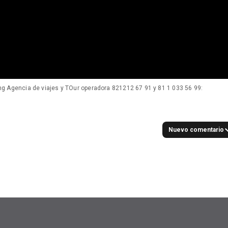
g Agencia de viajes y TOur operadora 821212 67 91 y 81 1 033 56 99:
Nuevo comentario