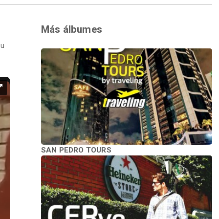
Más álbumes
Su
SAN PEDRO TOURS