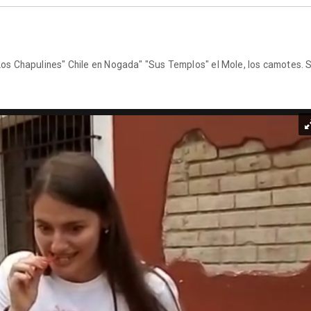
Los Chapulines" Chile en Nogada" "Sus Templos" el Mole, los camotes. 